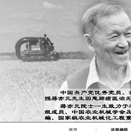
首页
|
追思缅怀