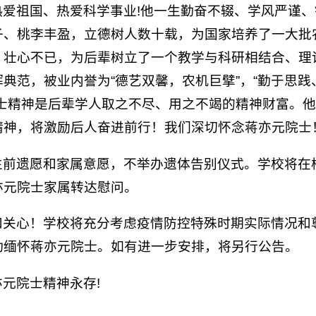
热爱祖国、热爱科学事业!他一生勤奋不辍、学风严谨
子、桃李丰盈，立德树人数十载，为国家培养了一大批
、壮心不已，为后辈树立了一个教学与科研相结合、理
典范，被业内誉为“德艺双馨，农机巨擘”，“勤于思
院士精神是后辈学人取之不尽、用之不竭的精神财富。
精神，将激励后人奋进前行！我们深切怀念蒋亦元院士
生前遗愿和家属意愿，不举办遗体告别仪式。学校将在
亦元院士家属转达慰问。
和关心！学校将充分考虑疫情防控特殊时期实际情况和
动缅怀蒋亦元院士。如有进一步安排，将另行公告。
元院士精神永存!