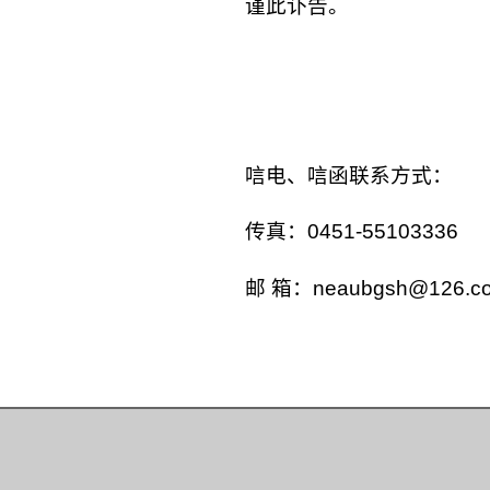
谨此讣告。
唁电、唁函联系方式：
传真：0451-55103336
邮 箱：neaubgsh@126.c