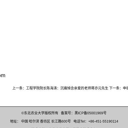
om
上一条：
工程学院院长陈海涛：沉痛悼念亲爱的老师蒋亦元先生
下一条：
申
©东北农业大学版权所有 备案号：黑ICP备05001969号
地址： 中国 哈尔滨 香坊区 长江路600号 电话Tel：+86-451-55190114