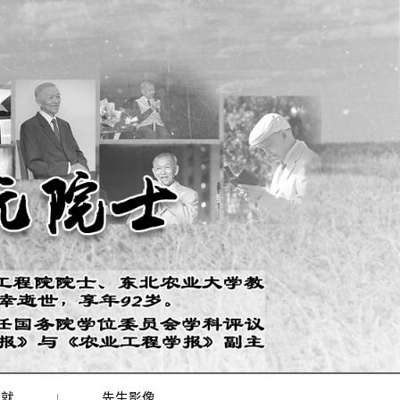
成就
|
先生影像