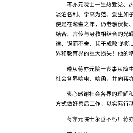
蒋亦元院士一生热爱党、
淡泊名利、学高为范、爱生如
使是在耄耋之年，仍老骥伏枥
结合、言传与身教相结合的光辉
律、锲而不舍、韧于成败”的
界和教育界的重大损失！他的
遵从蒋亦元院士丧事从简
社会各界唁电、唁函，并向蒋
衷心感谢社会各界的理解
方式做好善后工作，以实际行
蒋亦元院士永垂不朽！蒋亦