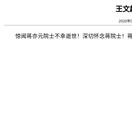
王文
2020年
惊闻
蒋亦元院士不幸逝世！深切怀念蒋院士！